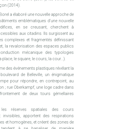
çon (2014).
c Borel a élaboré une nouvelle approche de
 bâtiments emblématiques d’une nouvelle
 édifices, en se creusant, cherchent à
essibles aux citadins. Ils surgissent au
 complexes et fragmentés définissant
fet, la revalorisation des espaces publics
conduction mécanique des typologies
 place, le square, le cours, la cour...).
e des événements plastiques révélant la
 boulevard de Belleville, un énigmatique
rompe pour répondre, en contrepoint, au
ion ; rue Oberkampf, une loge cadre dans
ffrontement de deux tours gémellaires
t les réserves spatiales des cours
t invisibles, apportent des respirations
ses et homogènes, et créent des zones de
i tendent à se banaliser de manière