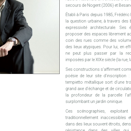
secours de Nogent (2006) et Besan
Établi à Paris depuis 1985, Frédéri
la question urbaine, à travers des
expressivité architecturale. Ses
proposer des espaces librement acc
coin des rues comme des volumes
des lieux atypiques. Pour lui, en ef
ne peut plus passer par la re
imposées par le XIXe siècle (la rue, la
Ses constructions s’affirment comm
poésie de leur site d’inscription :
tempietto métallique sort d’une t
grand axe d’échange et de circulat
la profondeur de la parcelle l’a
surplombant un jardin onirique.
Ces scénographies, exploitan
traditionnellement inaccessibles e
dans des lieux souvent étroits, den
résistance dans des villes qu