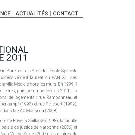
ENCE
ACTUALITÉS
CONTACT
TIONAL
E 2O11
ic Borel est diplômé de l’École Spéciale
successivement lauréat du PAN XIII, des
 la villa Médicis hors les murs. En 1999, il
s lettres, puis commandeur en 2011. Il a
tions de logements : rue Ramponneau et
 Oberkampf (1993) et rue Pelleport (1999),
t dans la ZAC Masséna (2008).
ôts de Brive-la Gaillarde (1998), la faculté
 palais de justice de Narbonne (2006) et
 Paris Val de Seine (2007), les centres de